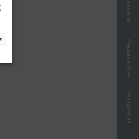
UNTERKÜNFTE
u
s
en
GASTRONOMIE
ERLEBNISSE