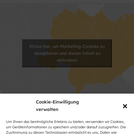
Klicke hier, um Marketing-Cookies zu
akzeptieren und diesen Inhalt zu
aktivieren
Cookie-Einwilligung
verwalten
Kontakt
Um Ihnen das bestmögliche Erlebnis zu bieten, verwenden wir Cookies,
um Geräteinformationen zu speichern und/oder darauf zuzugreifen. Die
Name
Zustimmung zu diesen Technologien ermöglicht es uns, Daten wie