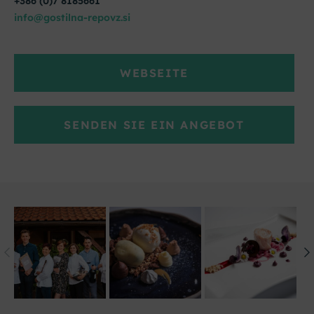
+386 (0)7 8185661
info@gostilna-repovz.si
WEBSEITE
SENDEN SIE EIN ANGEBOT