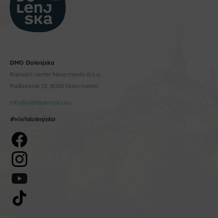
DMO Dolenjska
Razvojni center Novo mesto d.o.o.
Podbreznik 15, 8000 Novo mesto
info@visitdolenjska.eu
#visitdolenjska