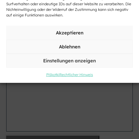
Surfverhalten oder eindeutige IDs auf dieser Website zu verarbeiten. Die
und
Nichteinwilligung oder der Widerruf der Zustimmung kann sich negativ
Nachname
auf einige Funktionen auswirken.
Adresse
Akzeptieren
Kraj
Ablehnen
Email
Einstellungen anzeigen
*
Piškotki
Rechtlicher Hinweis
Ihre
Nachricht
*