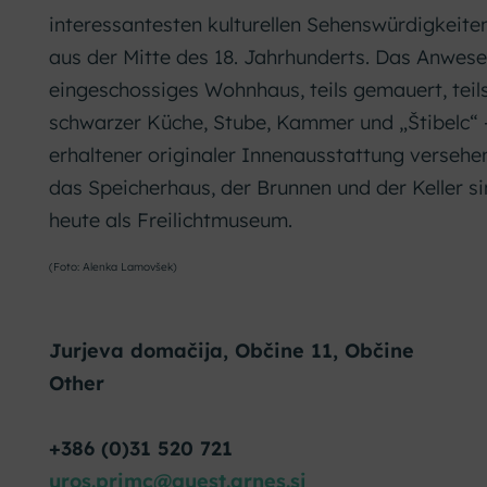
interessantesten kulturellen Sehenswürdigkeit
aus der Mitte des 18. Jahrhunderts. Das Anwes
eingeschossiges Wohnhaus, teils gemauert, teil
schwarzer Küche, Stube, Kammer und „Štibelc“ –
erhaltener originaler Innenausstattung versehen
das Speicherhaus, der Brunnen und der Keller si
heute als Freilichtmuseum.
(Foto: Alenka Lamovšek)
Jurjeva domačija, Občine 11, Občine
Other
+386 (0)31 520 721
uros.primc@guest.arnes.si