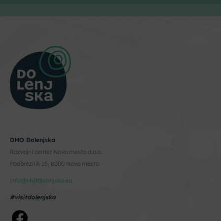
DMO Dolenjska
Razvojni center Novo mesto d.o.o.
Podbreznik 15, 8000 Novo mesto
info@visitdolenjska.eu
#visitdolenjska