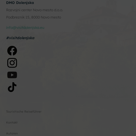
DMO Dolenjska
Razvojni center Novo mesto d.o.o.
Podbreznik 15, 8000 Novo mesto
info@visitdolenjska.eu
#visitdolenjska
Touristische Reiseführer
Kontakt
Autoren