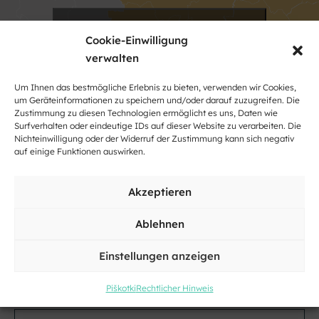
Klicke hier, um Marketing-Cookies zu
Cookie-Einwilligung
akzeptieren und diesen Inhalt zu
aktivieren
verwalten
Um Ihnen das bestmögliche Erlebnis zu bieten, verwenden wir Cookies,
um Geräteinformationen zu speichern und/oder darauf zuzugreifen. Die
Zustimmung zu diesen Technologien ermöglicht es uns, Daten wie
Surfverhalten oder eindeutige IDs auf dieser Website zu verarbeiten. Die
Nichteinwilligung oder der Widerruf der Zustimmung kann sich negativ
auf einige Funktionen auswirken.
Kontakt
Akzeptieren
Ablehnen
Name
und
Einstellungen anzeigen
Nachname
Adresse
Piškotki
Rechtlicher Hinweis
Kraj