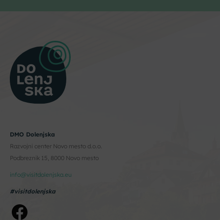
DMO Dolenjska
Razvojni center Novo mesto d.o.o.
Podbreznik 15, 8000 Novo mesto
info@visitdolenjska.eu
#visitdolenjska