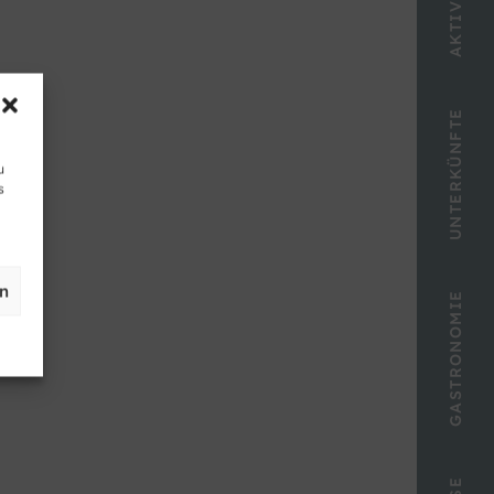
UNTERKÜNFTE
u
s
en
GASTRONOMIE