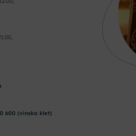
2.00,
.00,
a
0 600 (vinska klet)