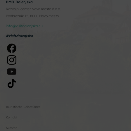
DMO Dolenjska
Razvojni center Novo mesto d.o.o.
Podbreznik 15, 8000 Novo mesto
info@visitdolenjska.eu
#visitdolenjska
Touristische Reiseführer
Kontakt
Autoren