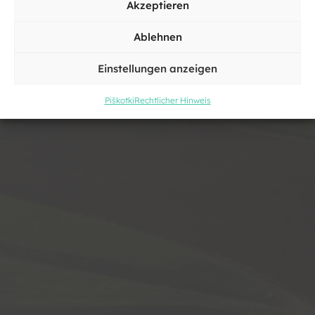
Čatež pri Trebnjem
Akzeptieren
Ablehnen
Einstellungen anzeigen
Piškotki
Rechtlicher Hinweis