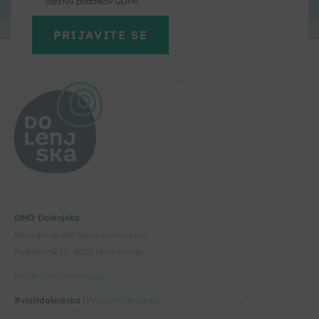
varstvu podatkov GDPR.
DMO Dolenjska
Razvojni center Novo mesto d.o.o.
Podbreznik 15, 8000 Novo mesto
info@visitdolenjska.eu
#visitdolenjska
|
Prijava na e-novice