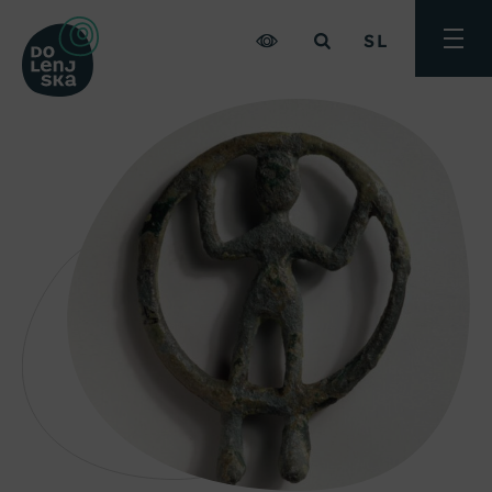
SL
Preklo
meni