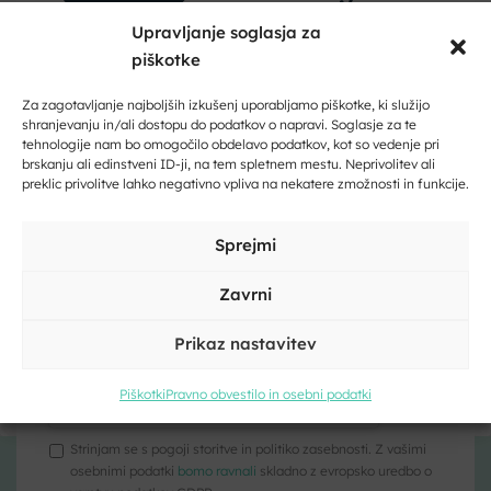
Upravljanje soglasja za
piškotke
Dobrodošli na Dolenjskem!
Zaupajte nam vaš e-naslov in ničesar ne boste zamudili.
Za zagotavljanje najboljših izkušenj uporabljamo piškotke, ki služijo
shranjevanju in/ali dostopu do podatkov o napravi. Soglasje za te
tehnologije nam bo omogočilo obdelavo podatkov, kot so vedenje pri
Vpišite svoj e-naslov
brskanju ali edinstveni ID-ji, na tem spletnem mestu. Neprivolitev ali
preklic privolitve lahko negativno vpliva na nekatere zmožnosti in funkcije.
Vpišite svoje ime in priimek
Kliknite, če želite sprejeti piškotke
Sprejmi
trženje in omogočiti to vsebino
Zavrni
Prikaz nastavitev
Kliknite, če želite sprejeti piškotke
trženje in omogočiti to vsebino
Piškotki
Pravno obvestilo in osebni podatki
Strinjam se s pogoji storitve in politiko zasebnosti. Z vašimi
osebnimi podatki
bomo ravnali
skladno z evropsko uredbo o