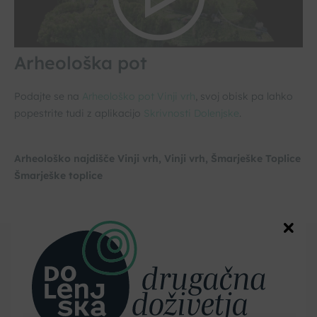
Arheološka pot
Podajte se na
Arheološko pot Vinji vrh
, svoj obisk pa lahko
popestrite tudi z aplikacijo
Skrivnosti Dolenjske
.
Arheološko najdišče Vinji vrh, Vinji vrh, Šmarješke Toplice
Šmarješke toplice