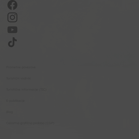
Prometne povezave
Turistični vodniki
Turistične informacije (TIC)
E-publikacije
Blog
Celostna grafična podoba (CGP)