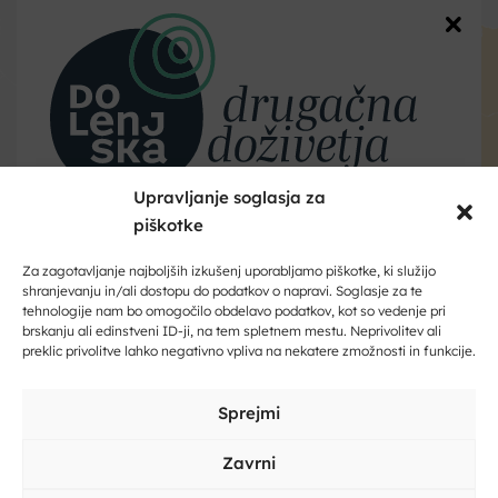
Kliknite, če želite sprejeti piškotke
trženje in omogočiti to vsebino
Upravljanje soglasja za
piškotke
Dobrodošli na Dolenjskem!
Zaupajte nam vaš e-naslov in ničesar ne boste zamudili.
Za zagotavljanje najboljših izkušenj uporabljamo piškotke, ki služijo
shranjevanju in/ali dostopu do podatkov o napravi. Soglasje za te
tehnologije nam bo omogočilo obdelavo podatkov, kot so vedenje pri
Vpišite svoj e-naslov
brskanju ali edinstveni ID-ji, na tem spletnem mestu. Neprivolitev ali
preklic privolitve lahko negativno vpliva na nekatere zmožnosti in funkcije.
Kontakt
Vpišite svoje ime in priimek
Sprejmi
Zavrni
Vaše
ime