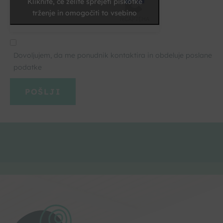
Kliknite, če želite sprejeti piškotke
trženje in omogočiti to vsebino
Dovoljujem, da me ponudnik kontaktira in obdeluje poslane
podatke