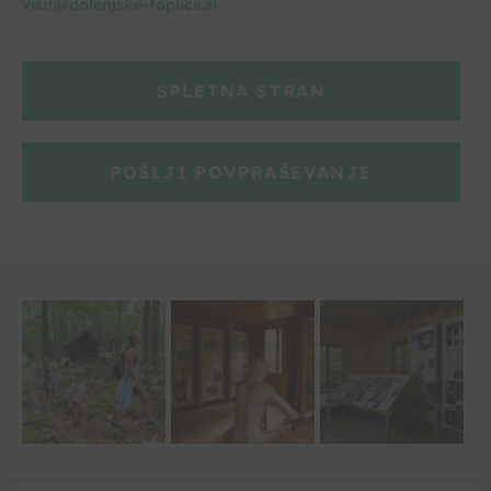
visit@dolenjske-toplice.si
SPLETNA STRAN
POŠLJI POVPRAŠEVANJE