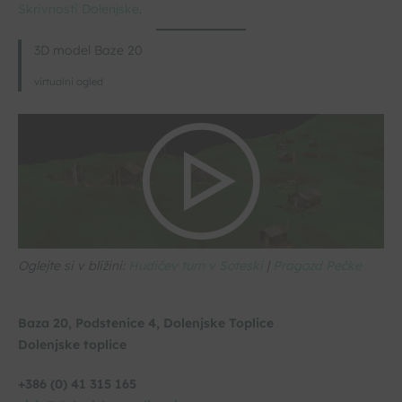
Skrivnosti Dolenjske
.
3D model Baze 20
virtualni ogled
Oglejte si v bližini:
Hudičev turn v Soteski
|
Pragozd Pečke
Baza 20, Podstenice 4, Dolenjske Toplice
Dolenjske toplice
+386 (0) 41 315 165