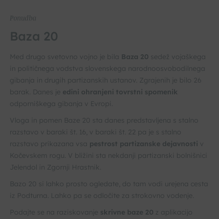
Ponudba
Baza 20
Med drugo svetovno vojno je bila
Baza 20
sedež vojaškega
in političnega vodstva slovenskega narodnoosvobodilnega
gibanja in drugih partizanskih ustanov. Zgrajenih je bilo 26
barak. Danes je
edini ohranjeni tovrstni spomenik
odporniškega gibanja v Evropi.
Vloga in pomen Baze 20 sta danes predstavljena s stalno
razstavo v baraki št. 16, v baraki št. 22 pa je s stalno
razstavo prikazana vsa
pestrost partizanske dejavnosti
v
Kočevskem rogu. V bližini sta nekdanji partizanski bolnišnici
Jelendol in Zgornji Hrastnik.
Bazo 20 si lahko prosto ogledate, do tam vodi urejena cesta
iz Podturna. Lahko pa se odločite za strokovno vodenje.
Podajte se na raziskovanje
skrivne baze 20
z aplikacijo