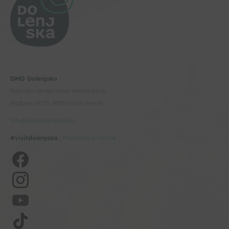
DMO Dolenjska
Razvojni center Novo mesto d.o.o.
Podbreznik 15, 8000 Novo mesto
info@visitdolenjska.eu
#visitdolenjska
|
Prijava na e-novice