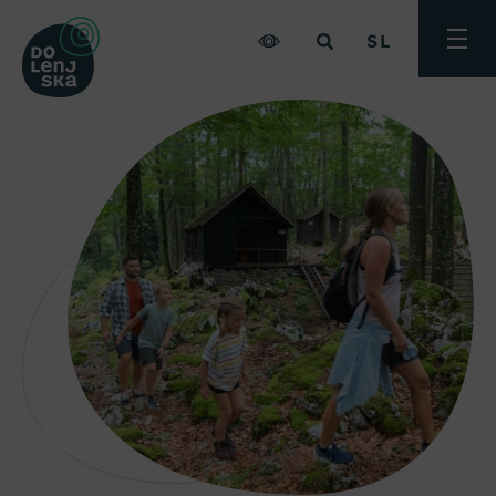
SL
Preklo
meni