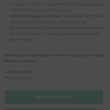
Turizem v zidanicah
– edinstvena možnost prenočevanja
v avtentičnem vinogradniškem okolju
Skrivnostna zgodba o cvičku
– 5-zvezdično doživetje, ki
zajema celodnevni program, v okviru katerega
obiskovalci spoznajo življenje dolenjskega vinogradnika,
postopek priprave cvička ter uživajo v izbranih lokalnih
jedeh in vinih.
Parking Sevno (izhodišče za Trško Goro), Sevno, Slovenija
8000 Novo mesto
+386 41 202 080
tic@novomesto.si
SPLETNA STRAN