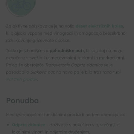
Za aktivne obiskovalce je na voljo
deset električnih koles
,
ki olajšajo vzpone med vinogradi in omogočajo brezskrbno
raziskovanje gričevnate okolice.
Točka je izhodišče za
pohodniške poti
, ki so zdaj na novo
označene s svežimi usmerjevalnimi tablami in markacijami.
Poleg že obstoječe
Transverzale Odprte zidanice
se je
posodobila
Slakova pot
, na novo pa je bila trasirana tudi
Pot treh gradov
.
Ponudba
Med izstopajočimi turističnimi produkti na tem območju so:
Odprte zidanice
– doživetje s pokušino vin, srečanji z
lokalnimi vinarji in prijetnim druženjem,