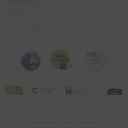
Turistične informacije (TIC)
E-publikacije
Blog
Celostna grafična podoba (CGP)
Pravno obvestilo
Piškotki
Organiziranost