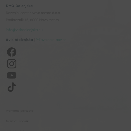
DMO Dolenjska
Razvojni center Novo mesto d.o.o.
Podbreznik 15, 8000 Novo mesto
info@visitdolenjska.eu
#visitdolenjska
|
Prijava na e-novice
Prometne povezave
Turistični vodniki