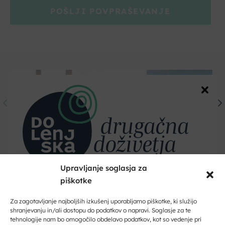
POŠLJI POVPRAŠEVANJE
Upravljanje soglasja za
piškotke
Dobrodošli na Dolenjskem!
Zaupajte nam vaš e-naslov in ničesar ne boste zamudili.
Za zagotavljanje najboljših izkušenj uporabljamo piškotke, ki služijo
shranjevanju in/ali dostopu do podatkov o napravi. Soglasje za te
tehnologije nam bo omogočilo obdelavo podatkov, kot so vedenje pri
Vpišite svoj e-naslov