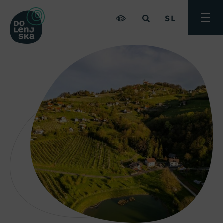
SL
Preklo
meni