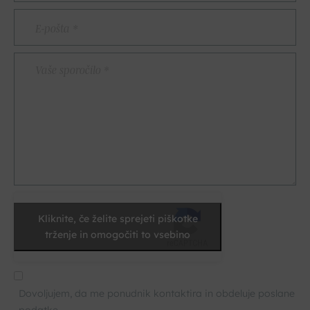
E-
pošta
*
Vaše
sporočilo
*
Kliknite, če želite sprejeti piškotke
trženje in omogočiti to vsebino
Dovoljujem, da me ponudnik kontaktira in obdeluje poslane