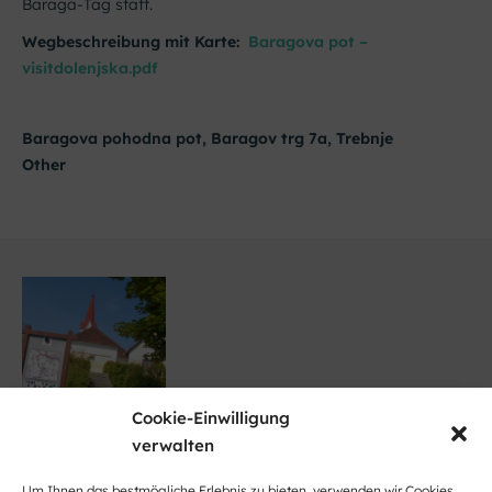
Baraga-Tag statt.
Wegbeschreibung mit Karte:
Baragova pot –
visitdolenjska.pdf
Baragova pohodna pot, Baragov trg 7a, Trebnje
Other
Cookie-Einwilligung
verwalten
Um Ihnen das bestmögliche Erlebnis zu bieten, verwenden wir Cookies,