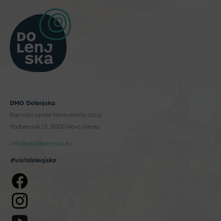
DMO Dolenjska
Razvojni center Novo mesto d.o.o.
Podbreznik 15, 8000 Novo mesto
info@visitdolenjska.eu
#visitdolenjska