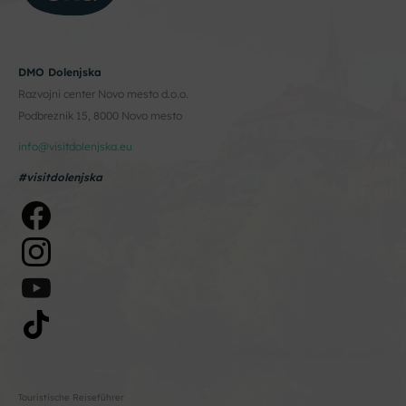
DMO Dolenjska
Razvojni center Novo mesto d.o.o.
Podbreznik 15, 8000 Novo mesto
info@visitdolenjska.eu
#visitdolenjska
Touristische Reiseführer