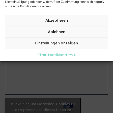
Adresse
Nichteinwilligung oder der Widerruf der Zustimmung kann sich negativ
auf einige Funktionen auswirken.
Kraj
Akzeptieren
Ablehnen
Email
*
Einstellungen anzeigen
Ihre
Piškotki
Rechtlicher Hinweis
Nachricht
*
Klicke hier, um Marketing-Cookies zu
akzeptieren und diesen Inhalt zu