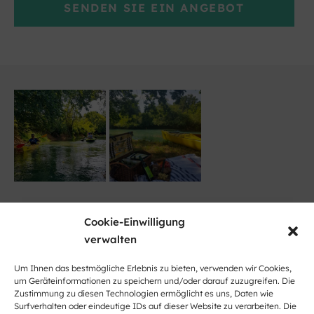
SENDEN SIE EIN ANGEBOT
Cookie-Einwilligung
Kontakt
verwalten
Um Ihnen das bestmögliche Erlebnis zu bieten, verwenden wir Cookies,
Name
um Geräteinformationen zu speichern und/oder darauf zuzugreifen. Die
und
Zustimmung zu diesen Technologien ermöglicht es uns, Daten wie
Surfverhalten oder eindeutige IDs auf dieser Website zu verarbeiten. Die
Nachname