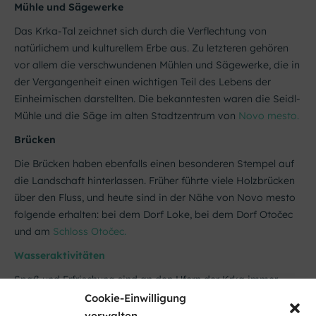
Mühle und Sägewerke
Das Krka-Tal zeichnet sich durch die Verflechtung von
natürlichem und kulturellem Erbe aus. Zu letzteren gehören
vor allem die verschwundenen Mühlen und Sägewerke, die in
der Vergangenheit einen wichtigen Teil des Lebens der
Einheimischen darstellten. Die bekanntesten waren die Seidl-
Mühle und die Säge im alten Stadtzentrum von
Novo mesto.
Brücken
Die Brücken haben ebenfalls einen besonderen Stempel auf
die Landschaft hinterlassen. Früher führte viele Holzbrücken
über den Fluss, und heute sind in der Nähe von Novo mesto
folgende erhalten: bei dem Dorf Loke, bei dem Dorf Otočec
und am
Schloss Otočec.
Wasseraktivitäten
Spaß und Erfrischung sind an den Ufern der Krka immer
garantiert. Besuchen Sie die zahlreichen Badeplätze oder
Cookie-Einwilligung
genießen Sie die Freuden des Bootfahrens. Ein besonderes
verwalten