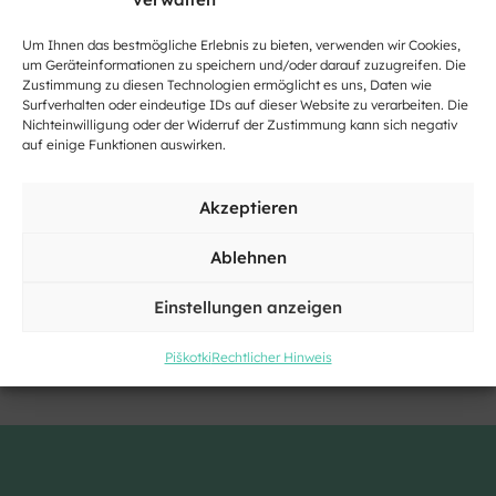
Erlebnis ist eine
Fahrt mit dem Floß,
bei der Sie sogar
Um Ihnen das bestmögliche Erlebnis zu bieten, verwenden wir Cookies,
Abendessen genießen oder an einem musikalischen Abend
um Geräteinformationen zu speichern und/oder darauf zuzugreifen. Die
teilnehmen können! Zu Ehren des Flusses findet jedes Jahr
Zustimmung zu diesen Technologien ermöglicht es uns, Daten wie
die Veranstaltung „Nacht an der Krka“ statt, die den
Surfverhalten oder eindeutige IDs auf dieser Website zu verarbeiten. Die
Nichteinwilligung oder der Widerruf der Zustimmung kann sich negativ
Höhepunkt der Saison darstellt.
auf einige Funktionen auswirken.
Akzeptieren
Ablehnen
Einstellungen anzeigen
Piškotki
Rechtlicher Hinweis