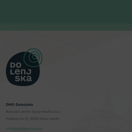
DMO Dolenjska
Razvojni center Novo mesto d.o.o.
Podbreznik 15, 8000 Novo mesto
info@visitdolenjska.eu