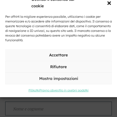
cookie
Per offrirti la migliore esperienza possibile, utilizziamo i cookie per
memorizzare e/o accedere alle informazioni del dispositivo. Il consenso a
queste tecnologie ci consentirà di elaborare dati, come il comportamento
di navigazione o ID univoci, su questo sito web. Il mancato consenso o la
Fai clic per accettare i cookie marketing
revoca del consenso potrebbero avere un impatto negativo su alcune
e abilitare questo contenuto
funzionalità.
Accettare
Rifiutare
Mostra impostazioni
Kontakt
Piškotki
Pravno obvestilo in osebni podatki
Nome
e
cognome