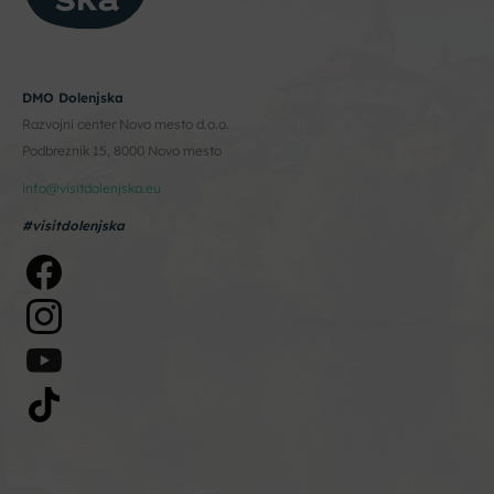
DMO Dolenjska
Razvojni center Novo mesto d.o.o.
Podbreznik 15, 8000 Novo mesto
info@visitdolenjska.eu
#visitdolenjska