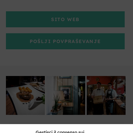
SITO WEB
POŠLJI POVPRAŠEVANJE
Gestisci il consenso sui