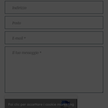
Indirizzo
Posto
E-
mail
*
Il
tuo
messaggio
*
Fai clic per accettare i cookie marketing