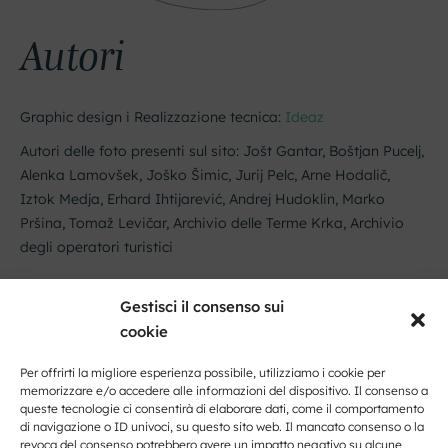
Autori
Graphic design i Realizzazione tecnica:
Ideaz
Autori delle foto presenti sul sito: Jošt Gantar, Boštjan Pucelj,
Alenka Lamovšek, Joško Šimic, Jurij Pelc, Arne Hodalič,
Iztok Medja, Erhard Ihtijarević, Andrej Hudoklin, Marko
Pršina, Tomaž Levičar, Archivio delle Terme Krka, Archivio
degli operatori turistici
Gestisci il consenso sui
cookie
Per offrirti la migliore esperienza possibile, utilizziamo i cookie per
memorizzare e/o accedere alle informazioni del dispositivo. Il consenso a
queste tecnologie ci consentirà di elaborare dati, come il comportamento
di navigazione o ID univoci, su questo sito web. Il mancato consenso o la
revoca del consenso potrebbero avere un impatto negativo su alcune