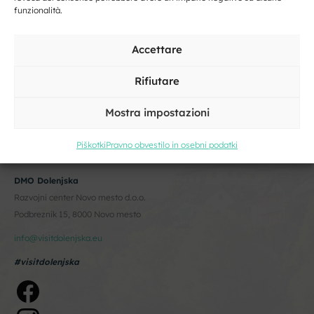
funzionalità.
Accettare
Rifiutare
Mostra impostazioni
Piškotki
Pravno obvestilo in osebni podatki
DMO Dolenjska
Razvojni center Novo mesto d.o.o.
Podbreznik 15, 8000 Novo mesto
info@visitdolenjska.eu
#visitdolenjska