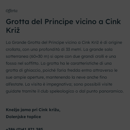
Offerta
Grotta del Principe vicino a Cink
Križ
La Grande Grotta del Principe vicino a Cink Križ è di origine
crollata, con una profondità di 33 metri. La grande sala
sotterranea (60×30 m) si apre con due grandi crolli e una
fossa nel soffitto. La grotta ha le caratteristiche di una
grotta di ghiaccio, poiché l’aria fredda entra attraverso le
sue ampie aperture, mantenendo la neve anche fino
all’estate. La visita è impegnativa; sono possibili visite
guidate tramite il club speleologico o dal punto panoramico.
Knežja jama pri Cink križu,
Dolenjske toplice
+386 (0)41 871 385