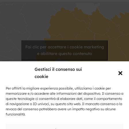
Fai clic per accettare i cookie marketing
e abilitare questo contenuto
Gestisci il consenso sui
cookie
Per offrirti la migliore esperienza possibile, utilizziamo i cookie per
memorizzare e/o accedere alle informazioni del dispositivo. Il consenso a
queste tecnologie ci consentirà di elaborare dati, come il comportamento
di navigazione o ID univoci, su questo sito web. Il mancato consenso o la
revoca del consenso potrebbero avere un impatto negativo su alcune
Kontakt
funzionalità.
Nome