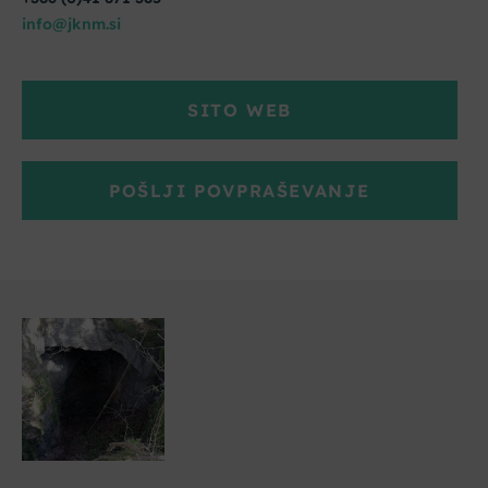
info@jknm.si
SITO WEB
POŠLJI POVPRAŠEVANJE