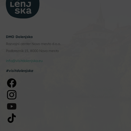
DMO Dolenjska
Razvojni center Novo mesto d.o.o.
Podbreznik 15, 8000 Novo mesto
info@visitdolenjska.eu
#visitdolenjska