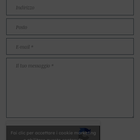
Indirizzo
Posto
E-
mail
*
Il
tuo
messaggio
*
Fai clic per accettare i cookie marketing