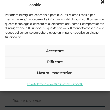
cookie
Per offrirti la migliore esperienza possibile, utilizziamo i cookie per
memorizzare e/o accedere alle informazioni del dispositivo. Il consenso a
queste tecnologie ci consentirà di elaborare dati, come il comportamento
di navigazione o ID univoci, su questo sito web. Il mancato consenso o la
Fai clic per accettare i cookie marketing
revoca del consenso potrebbero avere un impatto negativo su alcune
e abilitare questo contenuto
funzionalità.
Accettare
Rifiutare
Mostra impostazioni
Kontakt
Piškotki
Pravno obvestilo in osebni podatki
Nome
e
cognome