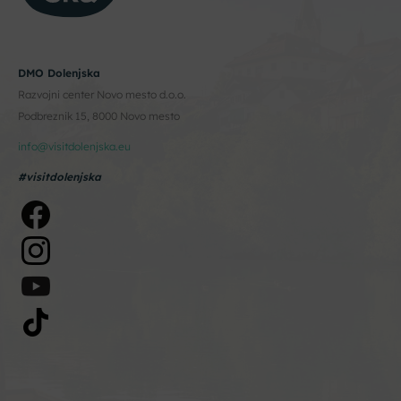
DMO Dolenjska
Razvojni center Novo mesto d.o.o.
Podbreznik 15, 8000 Novo mesto
info@visitdolenjska.eu
#visitdolenjska