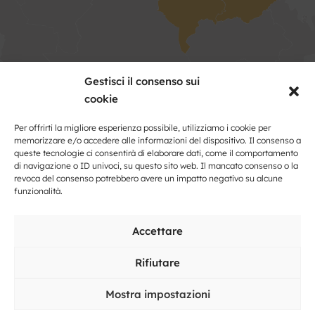
Gestisci il consenso sui
Kontakt
cookie
Per offrirti la migliore esperienza possibile, utilizziamo i cookie per
Nome
memorizzare e/o accedere alle informazioni del dispositivo. Il consenso a
e
queste tecnologie ci consentirà di elaborare dati, come il comportamento
cognome
di navigazione o ID univoci, su questo sito web. Il mancato consenso o la
Indirizzo
revoca del consenso potrebbero avere un impatto negativo su alcune
funzionalità.
Posto
Accettare
Rifiutare
E-
mail
Mostra impostazioni
*
Il