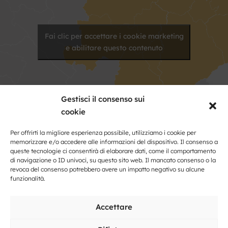
Fai clic per accettare i cookie marketing
e abilitare questo contenuto
Gestisci il consenso sui
cookie
Per offrirti la migliore esperienza possibile, utilizziamo i cookie per
memorizzare e/o accedere alle informazioni del dispositivo. Il consenso a
Kontakt
queste tecnologie ci consentirà di elaborare dati, come il comportamento
di navigazione o ID univoci, su questo sito web. Il mancato consenso o la
revoca del consenso potrebbero avere un impatto negativo su alcune
Nome
funzionalità.
e
cognome
Accettare
Indirizzo