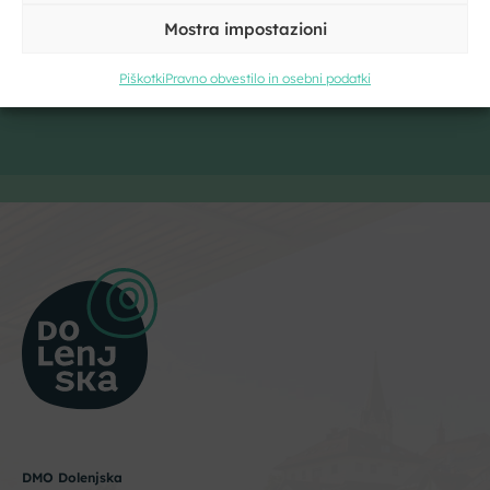
Mostra impostazioni
Piškotki
Pravno obvestilo in osebni podatki
DMO Dolenjska