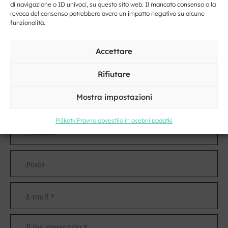
di navigazione o ID univoci, su questo sito web. Il mancato consenso o la
revoca del consenso potrebbero avere un impatto negativo su alcune
funzionalità.
Accettare
Kontakt
Rifiutare
Nome
Mostra impostazioni
e
cognome
Piškotki
Pravno obvestilo in osebni podatki
Indirizzo
Posto
E-
mail
*
Il