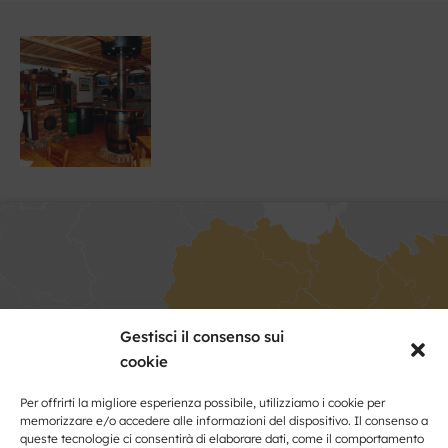
Gestisci il consenso sui
Fai clic per accettare i cookie marketing
cookie
e abilitare questo contenuto
Per offrirti la migliore esperienza possibile, utilizziamo i cookie per
memorizzare e/o accedere alle informazioni del dispositivo. Il consenso a
queste tecnologie ci consentirà di elaborare dati, come il comportamento