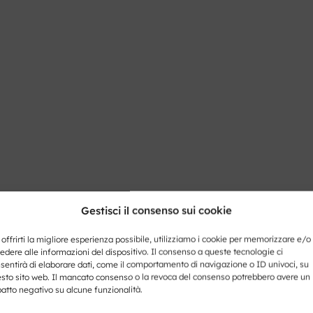
Gestisci il consenso sui cookie
 offrirti la migliore esperienza possibile, utilizziamo i cookie per memorizzare e/o
edere alle informazioni del dispositivo. Il consenso a queste tecnologie ci
sentirà di elaborare dati, come il comportamento di navigazione o ID univoci, su
sto sito web. Il mancato consenso o la revoca del consenso potrebbero avere un
atto negativo su alcune funzionalità.