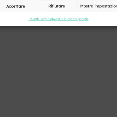
Accettare
Rifiutare
Mostra impostazio
Piškotki
Pravno obvestilo in osebni podatki