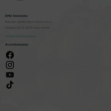
DMO Dolenjska
Razvojni center Novo mesto d.o.o.
Podbreznik 15, 8000 Novo mesto
info@visitdolenjska.eu
#visitdolenjska