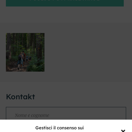
Kontakt
Nome
e
cognome
Gestisci il consenso sui
Indirizzo