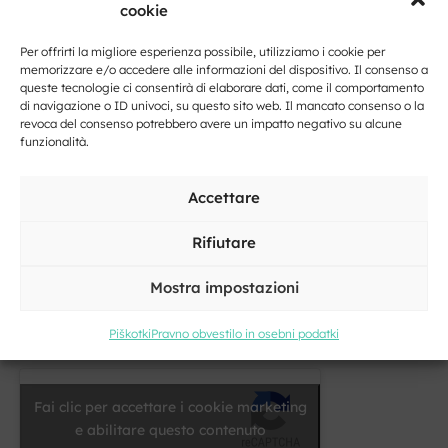
cookie
Posto
Per offrirti la migliore esperienza possibile, utilizziamo i cookie per
memorizzare e/o accedere alle informazioni del dispositivo. Il consenso a
queste tecnologie ci consentirà di elaborare dati, come il comportamento
di navigazione o ID univoci, su questo sito web. Il mancato consenso o la
E-
revoca del consenso potrebbero avere un impatto negativo su alcune
mail
funzionalità.
*
Il
Accettare
tuo
messaggio
Rifiutare
*
Mostra impostazioni
Piškotki
Pravno obvestilo in osebni podatki
Fai clic per accettare i cookie marketing
e abilitare questo contenuto