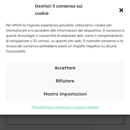
Gestisci il consenso sui
e
cookie
cognome
Indirizzo
Per offrirti la migliore esperienza possibile, utilizziamo i cookie per
memorizzare e/o accedere alle informazioni del dispositivo. Il consenso a
Posto
queste tecnologie ci consentirà di elaborare dati, come il comportamento
di navigazione o ID univoci, su questo sito web. Il mancato consenso o la
revoca del consenso potrebbero avere un impatto negativo su alcune
funzionalità.
E-
mail
Accettare
*
Il
tuo
Rifiutare
messaggio
*
Mostra impostazioni
Piškotki
Pravno obvestilo in osebni podatki