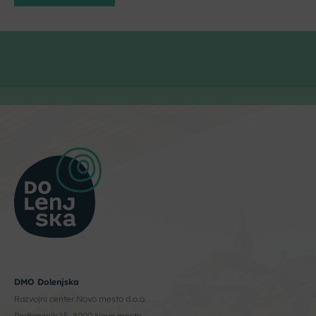
DMO Dolenjska
Razvojni center Novo mesto d.o.o.
Podbreznik 15, 8000 Novo mesto