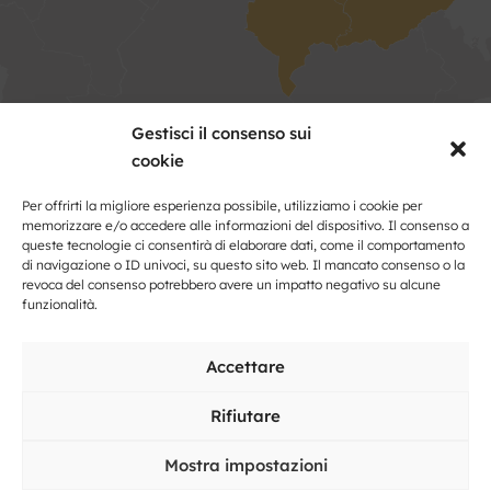
Gestisci il consenso sui
cookie
Kontakt
Per offrirti la migliore esperienza possibile, utilizziamo i cookie per
Nome
memorizzare e/o accedere alle informazioni del dispositivo. Il consenso a
e
queste tecnologie ci consentirà di elaborare dati, come il comportamento
di navigazione o ID univoci, su questo sito web. Il mancato consenso o la
cognome
revoca del consenso potrebbero avere un impatto negativo su alcune
Indirizzo
funzionalità.
Posto
Accettare
Rifiutare
E-
mail
Mostra impostazioni
*