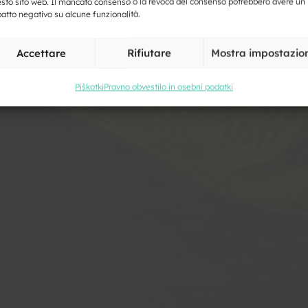
sto sito web. Il mancato consenso o la revoca del consenso potrebbero avere un
atto negativo su alcune funzionalità.
e
Accettare
Rifiutare
Mostra impostazio
Piškotki
Pravno obvestilo in osebni podatki