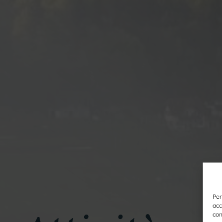
Per
acc
con