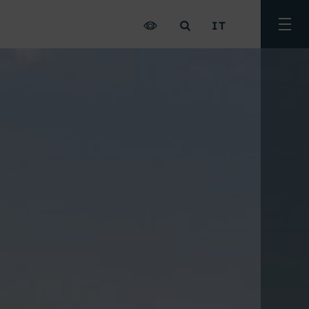
IT
Attiv
men