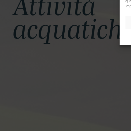
Attività
que
imp
acquatich