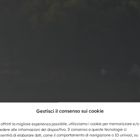
Gestisci il consenso sui cookie
 offrirti la migliore esperienza possibile, utilizziamo i cookie per memorizzare e/o
edere alle informazioni del dispositivo. Il consenso a queste tecnologie ci
sentirà di elaborare dati, come il comportamento di navigazione o ID univoci, su