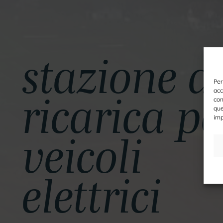
stazione d
Per
ricarica pe
acc
con
que
imp
veicoli
elettrici