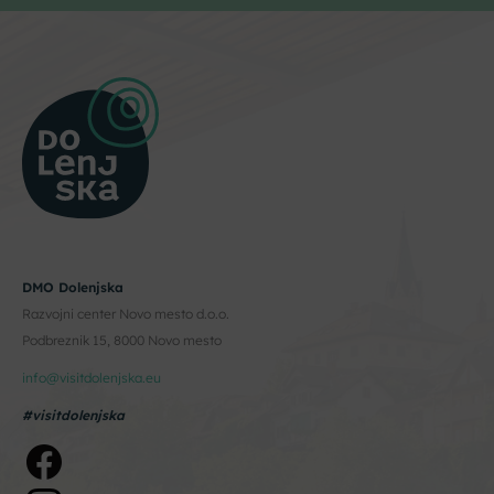
DMO Dolenjska
Razvojni center Novo mesto d.o.o.
Podbreznik 15, 8000 Novo mesto
info@visitdolenjska.eu
#visitdolenjska