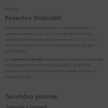
Ponudba
Posestvo Dobrodih
Posestvo Dobrodih je pravi ranč in konjeniški center, ki z
veseljem poskrbi za vse, ki iščete razburljive družinske
dogodivščine. Nahajajo se le kilometer od
Dolenjskih Toplic
,
obdanih s slikovitimi travniki in polji, pod vasjo pa teče
potok Sušica.
Na
posestvu Dobrodih
ponujajo celovite storitve za ljubitelje
konj in konjeništva. Posestvo se ponaša z dolgoletno
tradicijo in strokovnostjo na področju oskrbe, treninga in
zdravljenja konj.
Turistično jahanje
Jahanje v maneži