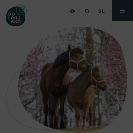
SL
Preklo
meni