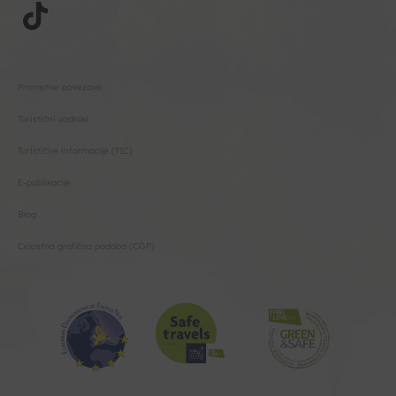
Prometne povezave
Turistični vodniki
Turistične informacije (TIC)
E-publikacije
Blog
Celostna grafična podoba (CGP)