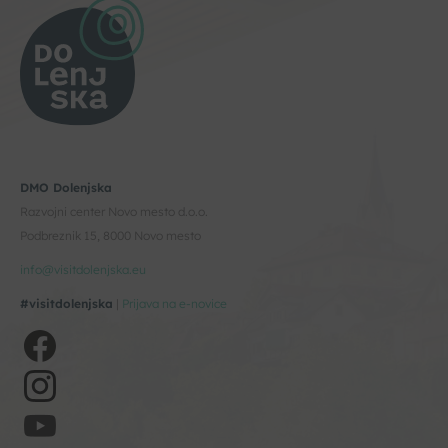
DMO Dolenjska
Razvojni center Novo mesto d.o.o.
Podbreznik 15, 8000 Novo mesto
info@visitdolenjska.eu
#visitdolenjska
|
Prijava na e-novice