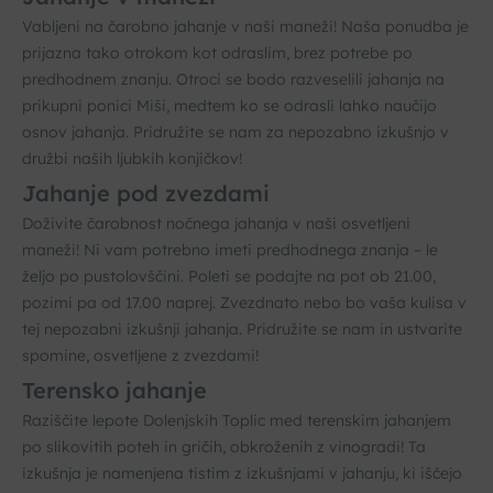
Vabljeni na čarobno jahanje v naši maneži! Naša ponudba je
prijazna tako otrokom kot odraslim, brez potrebe po
predhodnem znanju. Otroci se bodo razveselili jahanja na
prikupni ponici Miši, medtem ko se odrasli lahko naučijo
osnov jahanja. Pridružite se nam za nepozabno izkušnjo v
družbi naših ljubkih konjičkov!
Jahanje pod zvezdami
Doživite čarobnost nočnega jahanja v naši osvetljeni
maneži! Ni vam potrebno imeti predhodnega znanja – le
željo po pustolovščini. Poleti se podajte na pot ob 21.00,
pozimi pa od 17.00 naprej. Zvezdnato nebo bo vaša kulisa v
tej nepozabni izkušnji jahanja. Pridružite se nam in ustvarite
spomine, osvetljene z zvezdami!
Terensko jahanje
Raziščite lepote Dolenjskih Toplic med terenskim jahanjem
po slikovitih poteh in gričih, obkroženih z vinogradi! Ta
izkušnja je namenjena tistim z izkušnjami v jahanju, ki iščejo