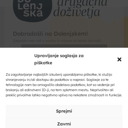
Kliknite, če želite sprejeti piškotke
Upravljanje soglasja za
trženje in omogočiti to vsebino
piškotke
Dobrodošli na Dolenjskem!
Zaupajte nam vaš e-naslov in ničesar ne boste zamudili.
Za zagotavljanje najboljših izkušenj uporabljamo piškotke, ki služijo
shranjevanju in/ali dostopu do podatkov o napravi. Soglasje za te
tehnologije nam bo omogočilo obdelavo podatkov, kot so vedenje pri
Vpišite svoj e-naslov
brskanju ali edinstveni ID-ji, na tem spletnem mestu. Neprivolitev ali
preklic privolitve lahko negativno vpliva na nekatere zmožnosti in funkcije.
Vpišite svoje ime in priimek
Sprejmi
Kontakt
Zavrni