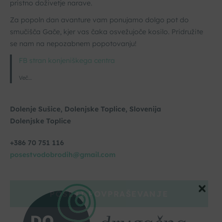
pristno doživetje narave.
Za popoln dan avanture vam ponujamo dolgo pot do
smučišča Gače, kjer vas čaka osvežujoče kosilo. Pridružite
se nam na nepozabnem popotovanju!
FB stran konjeniškega centra
Več…
Dolenje Sušice, Dolenjske Toplice, Slovenija
Dolenjske Toplice
+386 70 751 116
posestvodobrodih@gmail.com
POŠLJI POVPRAŠEVANJE