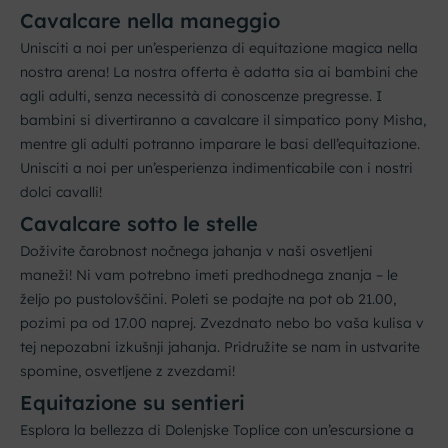
Cavalcare nella maneggio
Unisciti a noi per un’esperienza di equitazione magica nella
nostra arena! La nostra offerta è adatta sia ai bambini che
agli adulti, senza necessità di conoscenze pregresse. I
bambini si divertiranno a cavalcare il simpatico pony Misha,
mentre gli adulti potranno imparare le basi dell’equitazione.
Unisciti a noi per un’esperienza indimenticabile con i nostri
dolci cavalli!
Cavalcare sotto le stelle
Doživite čarobnost nočnega jahanja v naši osvetljeni
maneži! Ni vam potrebno imeti predhodnega znanja – le
željo po pustolovščini. Poleti se podajte na pot ob 21.00,
pozimi pa od 17.00 naprej. Zvezdnato nebo bo vaša kulisa v
tej nepozabni izkušnji jahanja. Pridružite se nam in ustvarite
spomine, osvetljene z zvezdami!
Equitazione su sentieri
Esplora la bellezza di Dolenjske Toplice con un’escursione a