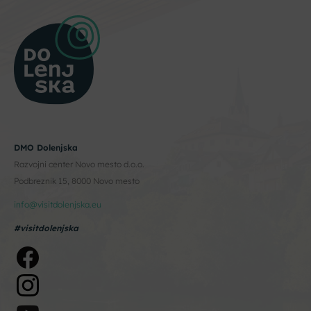
DMO Dolenjska
Razvojni center Novo mesto d.o.o.
Podbreznik 15, 8000 Novo mesto
info@visitdolenjska.eu
#visitdolenjska