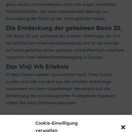
ganz neuen Licht entdecken, durch die Augen berühmter
Persönlichkeiten, die einen bedeutenden Beitrag zur
Entwicklung der Stadt an der Krka geleistet haben.
Die Entdeckung der geheimen Basis 20,
Die Basis 20 war während des Zweiten Weltkriegs der Sitz
der politischen Widerstandsbewegung und ist der einzige
auf solch geheime Weise gebaute und authentisch erhaltene
Hauptsitz einer Widerstandsbewegung in Europa.
Das Vinji Vrh Erlebnis
In Bela Cerkev werden Sie zunächst nach Time Tourist
suchen und sich von dort aus als virtueller Archäologe
zusammen mit dem Hauptkrieger Neustrašni auf die
Entdeckung des archäologischen Fundgebiets begeben,
indem Sie neun Stationen besuchen.
Cookie-Einwilligung
verwalten