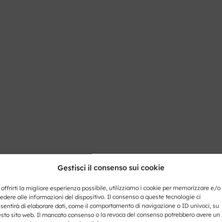
Gestisci il consenso sui cookie
 offrirti la migliore esperienza possibile, utilizziamo i cookie per memorizzare e/o
edere alle informazioni del dispositivo. Il consenso a queste tecnologie ci
sentirà di elaborare dati, come il comportamento di navigazione o ID univoci, su
sto sito web. Il mancato consenso o la revoca del consenso potrebbero avere un