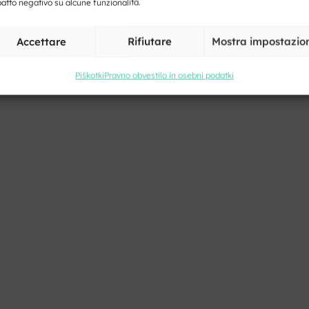
atto negativo su alcune funzionalità.
Accettare
Rifiutare
Mostra impostazio
Piškotki
Pravno obvestilo in osebni podatki