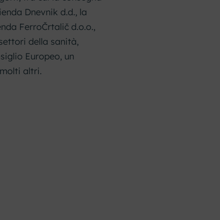
ienda Dnevnik d.d., la
nda FerroČrtalič d.o.o.,
ettori della sanità,
nsiglio Europeo, un
olti altri.