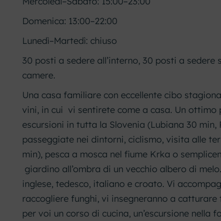
Mercoledì–Sabato: 15:00–23:00
Domenica: 13:00–22:00
Lunedì–Martedì: chiuso
30 posti a sedere all’interno, 30 posti a sedere su
camere.
Una casa familiare con eccellente cibo stagional
vini, in cui vi sentirete come a casa. Un ottimo
escursioni in tutta la Slovenia (Lubiana 30 min, 
passeggiate nei dintorni, ciclismo, visita alle t
min), pesca a mosca nel fiume Krka o semplicem
giardino all’ombra di un vecchio albero di melo
inglese, tedesco, italiano e croato. Vi accompa
raccogliere funghi, vi insegneranno a catturare
per voi un corso di cucina, un’escursione nella f