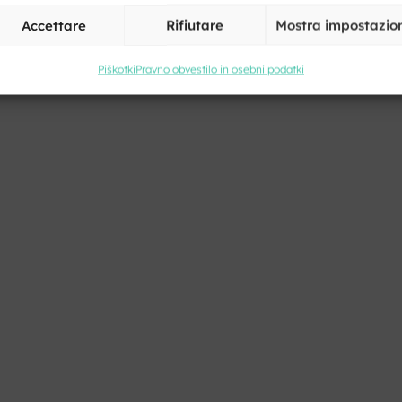
Accettare
Rifiutare
Mostra impostazio
Piškotki
Pravno obvestilo in osebni podatki