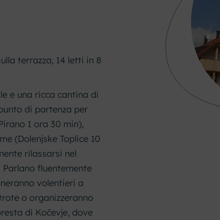
lla terrazza, 14 letti in 8
e e una ricca cantina di
 punto di partenza per
Pirano 1 ora 30 min),
erme (Dolenjske Toplice 10
ente rilassarsi nel
. Parlano fluentemente
gneranno volentieri a
 trote o organizzeranno
oresta di Kočevje, dove