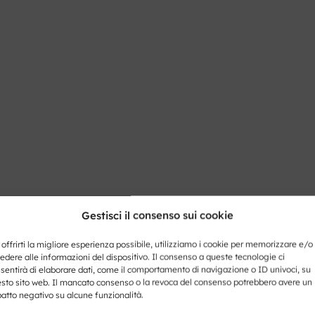
Gestisci il consenso sui cookie
 offrirti la migliore esperienza possibile, utilizziamo i cookie per memorizzare e/o
edere alle informazioni del dispositivo. Il consenso a queste tecnologie ci
sentirà di elaborare dati, come il comportamento di navigazione o ID univoci, su
sto sito web. Il mancato consenso o la revoca del consenso potrebbero avere un
atto negativo su alcune funzionalità.