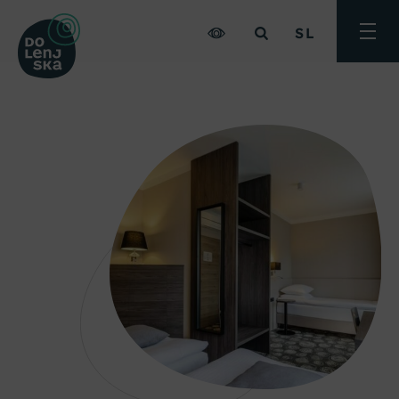
SL
Preklo
meni