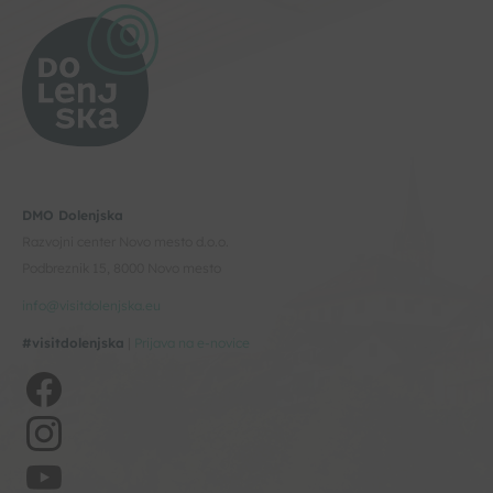
DMO Dolenjska
Razvojni center Novo mesto d.o.o.
Podbreznik 15, 8000 Novo mesto
info@visitdolenjska.eu
#visitdolenjska
|
Prijava na e-novice