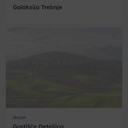
Galaksija Trebnje
Škocjan
Gostišče Deteljica