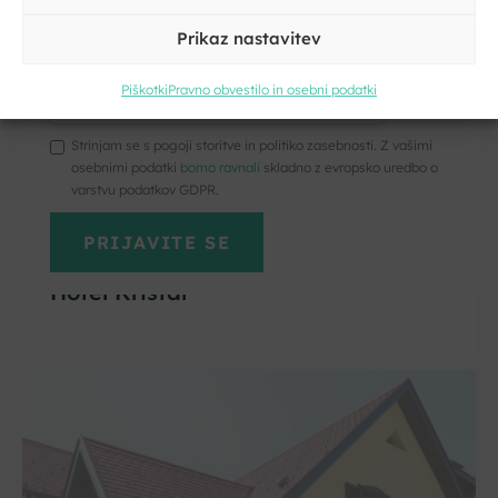
Prikaz nastavitev
Kliknite, če želite sprejeti piškotke
trženje in omogočiti to vsebino
Piškotki
Pravno obvestilo in osebni podatki
Strinjam se s pogoji storitve in politiko zasebnosti. Z vašimi
osebnimi podatki
bomo ravnali
skladno z evropsko uredbo o
varstvu podatkov GDPR.
Dolenjske Toplice
Hotel Kristal****