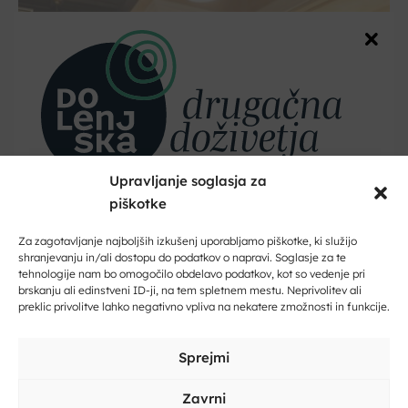
Upravljanje soglasja za
piškotke
Dobrodošli na Dolenjskem!
Dolenjske Toplice
Zaupajte nam vaš e-naslov in ničesar ne boste zamudili.
Za zagotavljanje najboljših izkušenj uporabljamo piškotke, ki služijo
Hotel in restavracija Oštarija
shranjevanju in/ali dostopu do podatkov o napravi. Soglasje za te
Herbelier
tehnologije nam bo omogočilo obdelavo podatkov, kot so vedenje pri
Vpišite svoj e-naslov
brskanju ali edinstveni ID-ji, na tem spletnem mestu. Neprivolitev ali
preklic privolitve lahko negativno vpliva na nekatere zmožnosti in funkcije.
Vpišite svoje ime in priimek
Sprejmi
Zavrni