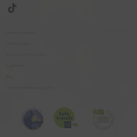
Prometne povezave
Turistični vodniki
Turistične informacije (TIC)
E-publikacije
Blog
Celostna grafična podoba (CGP)