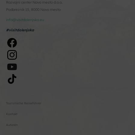
Razvojni center Novo mesto d.o.o.
Podbreznik 15, 8000 Novo mesto
info@visitdolenjska.eu
#visitdolenjska
Touristische Reiseführer
Kontakt
Autoren