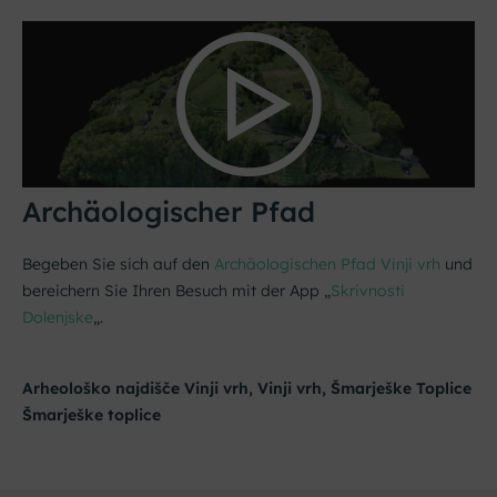
Archäologischer Pfad
Begeben Sie sich auf den
Archäologischen Pfad Vinji vrh
und
bereichern Sie Ihren Besuch mit der App „
Skrivnosti
Dolenjske
„.
Arheološko najdišče Vinji vrh, Vinji vrh, Šmarješke Toplice
Šmarješke toplice