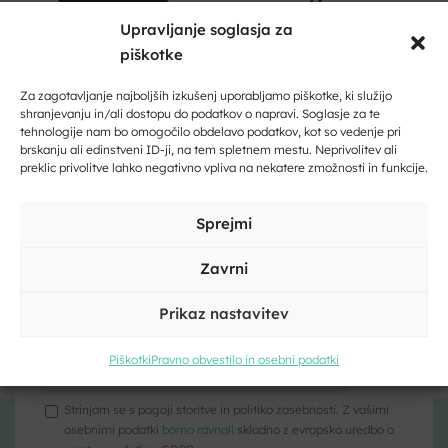
Upravljanje soglasja za
piškotke
Dobrodošli na Dolenjskem!
Zaupajte nam vaš e-naslov in ničesar ne boste zamudili.
Za zagotavljanje najboljših izkušenj uporabljamo piškotke, ki služijo
shranjevanju in/ali dostopu do podatkov o napravi. Soglasje za te
tehnologije nam bo omogočilo obdelavo podatkov, kot so vedenje pri
Vpišite svoj e-naslov
brskanju ali edinstveni ID-ji, na tem spletnem mestu. Neprivolitev ali
preklic privolitve lahko negativno vpliva na nekatere zmožnosti in funkcije.
Vpišite svoje ime in priimek
Kliknite, če želite sprejeti piškotke
Sprejmi
trženje in omogočiti to vsebino
Zavrni
Prikaz nastavitev
Kliknite, če želite sprejeti piškotke
trženje in omogočiti to vsebino
Piškotki
Pravno obvestilo in osebni podatki
Strinjam se s pogoji storitve in politiko zasebnosti. Z vašimi
osebnimi podatki
bomo ravnali
skladno z evropsko uredbo o