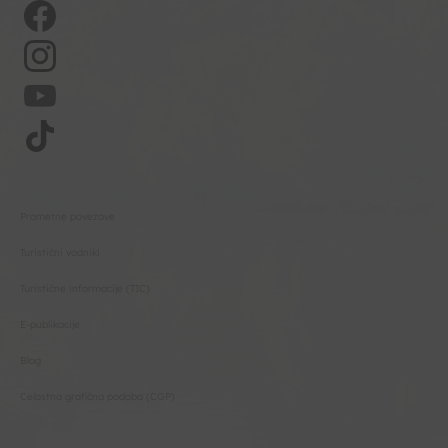
Prometne povezave
Turistični vodniki
Turistične informacije (TIC)
E-publikacije
Blog
Celostna grafična podoba (CGP)