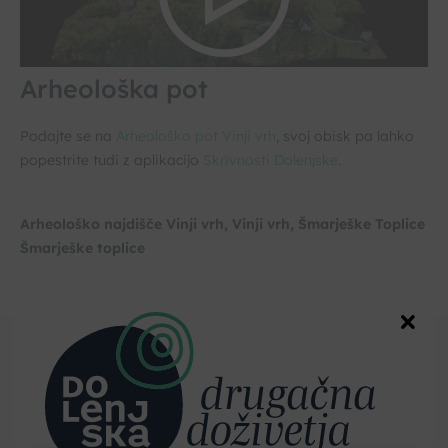
Arheološka pot
Podajte se na
Arheološko pot Vinji vrh
, svoj obisk pa lahko
popestrite tudi z aplikacijo
Skrivnosti Dolenjske
.
Arheološko najdišče Vinji vrh, Vinji vrh, Šmarješke Toplice
Šmarješke toplice