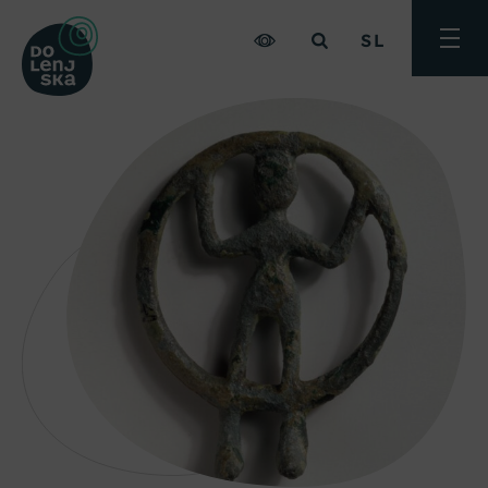
SL
Preklo
meni