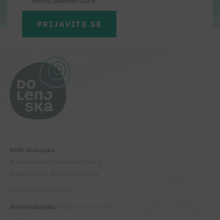
varstvu podatkov GDPR.
DMO Dolenjska
Razvojni center Novo mesto d.o.o.
Podbreznik 15, 8000 Novo mesto
info@visitdolenjska.eu
#visitdolenjska
|
Prijava na e-novice