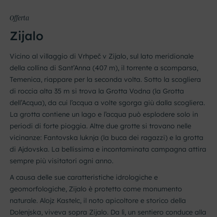
Offerta
Zijalo
Vicino al villaggio di Vrhpeč v Zijalo, sul lato meridionale
della collina di Sant’Anna (407 m), il torrente a scomparsa,
Temenica, riappare per la seconda volta. Sotto la scogliera
di roccia alta 35 m si trova la Grotta Vodna (la Grotta
dell’Acqua), da cui l’acqua a volte sgorga giù dalla scogliera.
La grotta contiene un lago e l’acqua può esplodere solo in
periodi di forte pioggia. Altre due grotte si trovano nelle
vicinanze: Fantovska luknja (la buca dei ragazzi) e la grotta
di Ajdovska. La bellissima e incontaminata campagna attira
sempre più visitatori ogni anno.
A causa delle sue caratteristiche idrologiche e
geomorfologiche, Zijalo è protetto come monumento
naturale. Alojz Kastelc, il noto apicoltore e storico della
Dolenjska, viveva sopra Zijalo. Da lì, un sentiero conduce alla