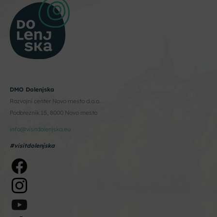
DMO Dolenjska
Razvojni center Novo mesto d.o.o.
Podbreznik 15, 8000 Novo mesto
info@visitdolenjska.eu
#visitdolenjska