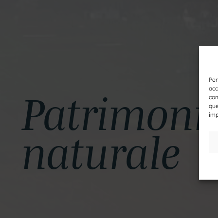
Per
Patrimoni
acc
con
que
imp
naturale