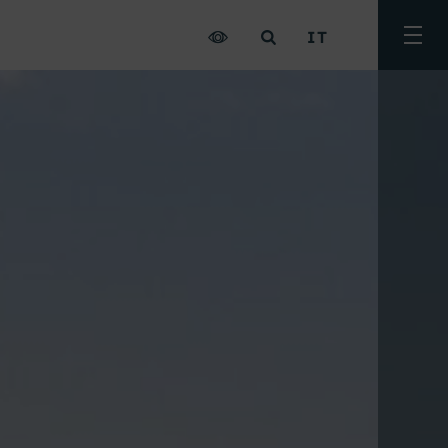
IT
Attiv
men