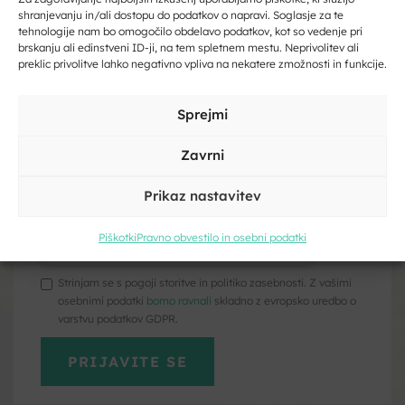
shranjevanju in/ali dostopu do podatkov o napravi. Soglasje za te
tehnologije nam bo omogočilo obdelavo podatkov, kot so vedenje pri
Vpišite svoj e-naslov
brskanju ali edinstveni ID-ji, na tem spletnem mestu. Neprivolitev ali
preklic privolitve lahko negativno vpliva na nekatere zmožnosti in funkcije.
Naravna dediščina
Vpišite svoje ime in priimek
Sprejmi
Zavrni
Prikaz nastavitev
Kliknite, če želite sprejeti piškotke
trženje in omogočiti to vsebino
Piškotki
Pravno obvestilo in osebni podatki
Strinjam se s pogoji storitve in politiko zasebnosti. Z vašimi
osebnimi podatki
bomo ravnali
skladno z evropsko uredbo o
varstvu podatkov GDPR.