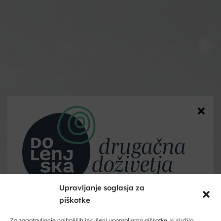
Upravljanje soglasja za
piškotke
Dobrodošli na Dolenjskem!
Zaupajte nam vaš e-naslov in ničesar ne boste zamudili.
Za zagotavljanje najboljših izkušenj uporabljamo piškotke, ki služijo