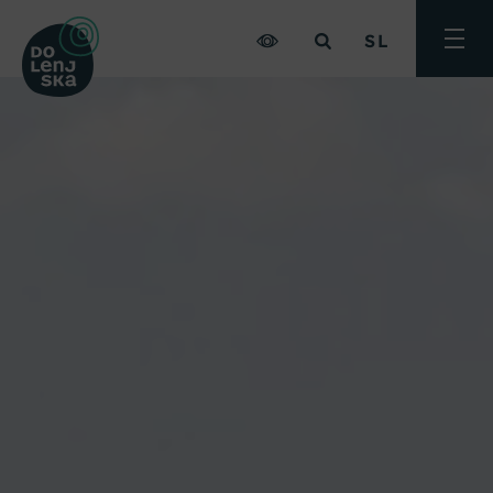
SL
Preklo
meni