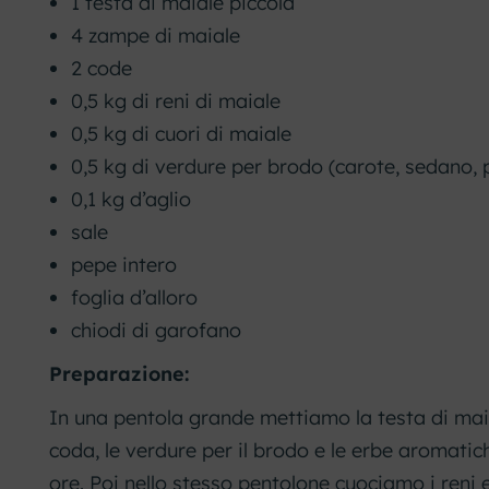
1 testa di maiale piccola
4 zampe di maiale
2 code
0,5 kg di reni di maiale
0,5 kg di cuori di maiale
0,5 kg di verdure per brodo (carote, sedano, p
0,1 kg d’aglio
sale
pepe intero
foglia d’alloro
chiodi di garofano
Preparazione:
In una pentola grande mettiamo la testa di maia
coda, le verdure per il brodo e le erbe aromati
ore. Poi nello stesso pentolone cuociamo i reni e