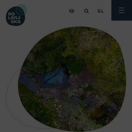
SL
Preklo
meni