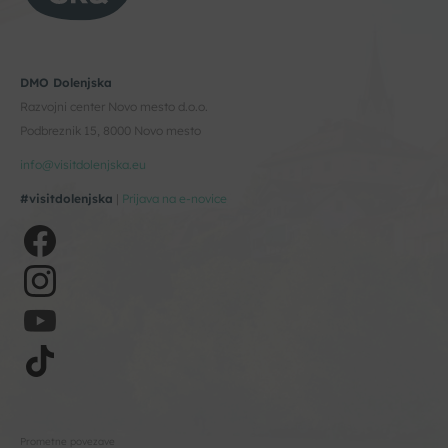
DMO Dolenjska
Razvojni center Novo mesto d.o.o.
Podbreznik 15, 8000 Novo mesto
info@visitdolenjska.eu
#visitdolenjska
|
Prijava na e-novice
Prometne povezave