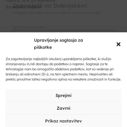
toplica, Grič pri Klevevžu
Šmarješke toplice
Upravljanje soglasja za
piškotke
Dobrodošli na Dolenjskem!
Zaupajte nam vaš e-naslov in ničesar ne boste zamudili.
Za zagotavljanje najboljših izkušenj uporabljamo piškotke, ki služijo
shranjevanju in/ali dostopu do podatkov o napravi. Soglasje za te
tehnologije nam bo omogočilo obdelavo podatkov, kot so vedenje pri
Vpišite svoj e-naslov
brskanju ali edinstveni ID-ji, na tem spletnem mestu. Neprivolitev ali
preklic privolitve lahko negativno vpliva na nekatere zmožnosti in funkcije.
Vpišite svoje ime in priimek
Sprejmi
Zavrni
Prikaz nastavitev
Kliknite, če želite sprejeti piškotke
Kliknite, če želite sprejeti piškotke