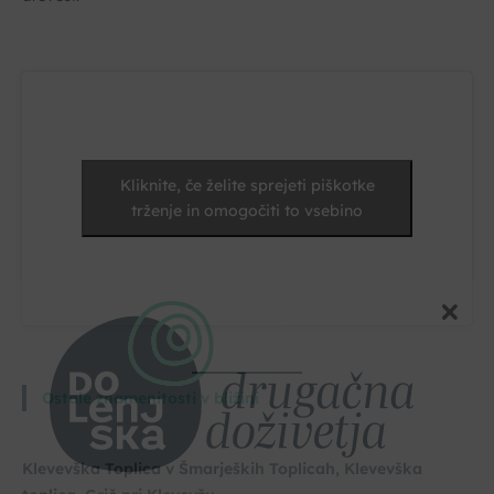
Kliknite, če želite sprejeti piškotke
trženje in omogočiti to vsebino
Ostale znamenitosti v bližini
Klevevška Toplica v Šmarjeških Toplicah, Klevevška