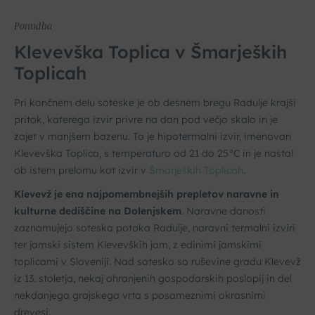
Ponudba
Klevevška Toplica v Šmarjeških
Toplicah
Pri končnem delu soteske je ob desnem bregu Radulje krajši
pritok, katerega izvir privre na dan pod večjo skalo in je
zajet v manjšem bazenu. To je hipotermalni izvir, imenovan
Klevevška Toplica, s temperaturo od 21 do 25°C in je nastal
ob istem prelomu kot izvir v
Šmarjeških Toplicah
.
Klevevž je ena najpomembnejših prepletov naravne in
kulturne dediščine na Dolenjskem
. Naravne danosti
zaznamujejo soteska potoka Radulje, naravni termalni izviri
ter jamski sistem Klevevških jam, z edinimi jamskimi
toplicami v Sloveniji. Nad sotesko so ruševine gradu Klevevž
iz 13. stoletja, nekaj ohranjenih gospodarskih poslopij in del
nekdanjega grajskega vrta s posameznimi okrasnimi
drevesi.