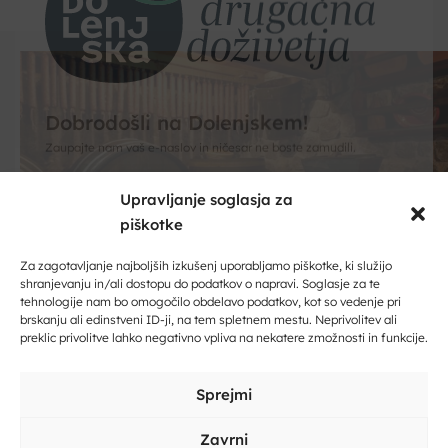
Upravljanje soglasja za
piškotke
Dobrodošli na Dolenjskem!
Zaupajte nam vaš e-naslov in ničesar ne boste zamudili.
Za zagotavljanje najboljših izkušenj uporabljamo piškotke, ki služijo
shranjevanju in/ali dostopu do podatkov o napravi. Soglasje za te
tehnologije nam bo omogočilo obdelavo podatkov, kot so vedenje pri
Vpišite svoj e-naslov
brskanju ali edinstveni ID-ji, na tem spletnem mestu. Neprivolitev ali
Pristne vinske zgodbe
preklic privolitve lahko negativno vpliva na nekatere zmožnosti in funkcije.
Vino in degustacije
Vpišite svoje ime in priimek
Sprejmi
Pokušine vin ponujajo številni vinogradniki, v
hramih, zidanicah in vinotočih na Dolenjskem. S
Zavrni