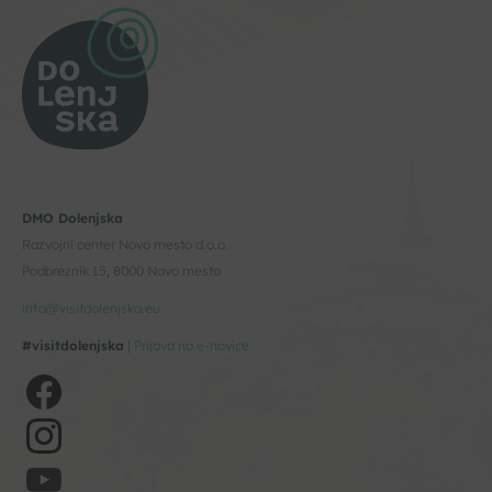
DMO Dolenjska
Razvojni center Novo mesto d.o.o.
Podbreznik 15, 8000 Novo mesto
info@visitdolenjska.eu
#visitdolenjska
|
Prijava na e-novice