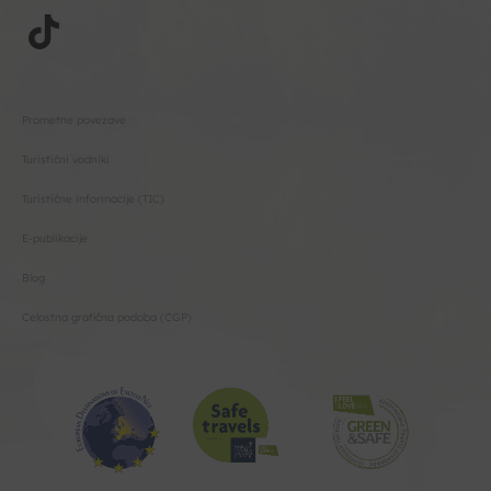
Prometne povezave
Turistični vodniki
Turistične informacije (TIC)
E-publikacije
Blog
Celostna grafična podoba (CGP)