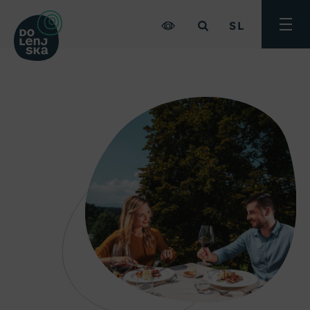
SL
Preklo
meni