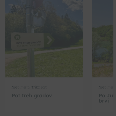
Novo mesto, Trška gora
Novo mest
Pot treh gradov
Po Juli
brvi