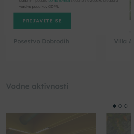
osebnimi podatki
bomo ravnali
skladno z evropsko uredbo o
varstvu podatkov GDPR.
Dolenjske Toplice
Mirna Peč
Posestvo Dobrodih
Villa 
Vodne aktivnosti