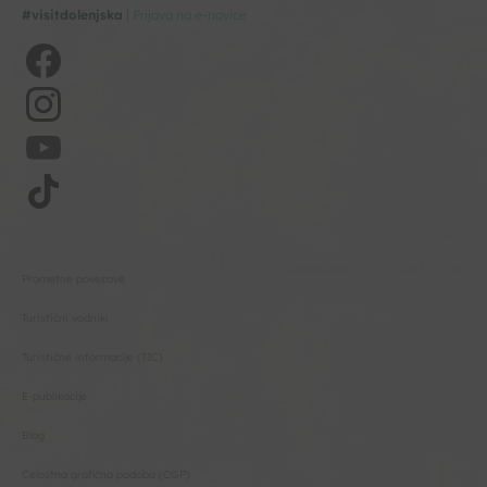
#visitdolenjska
|
Prijava na e-novice
Prometne povezave
Turistični vodniki
Turistične informacije (TIC)
E-publikacije
Blog
Celostna grafična podoba (CGP)