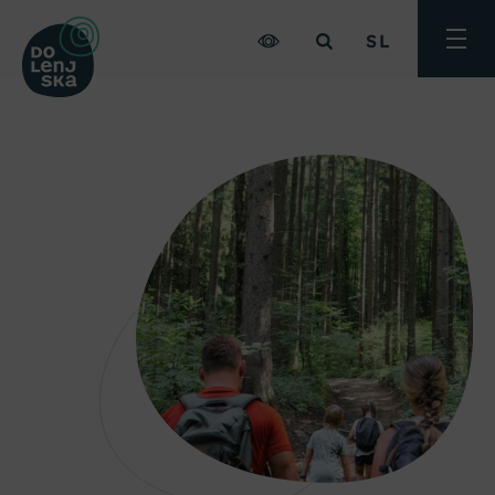
SL
Preklo
meni