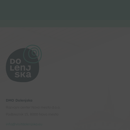
DMO Dolenjska
Razvojni center Novo mesto d.o.o.
Podbreznik 15, 8000 Novo mesto
info@visitdolenjska.eu