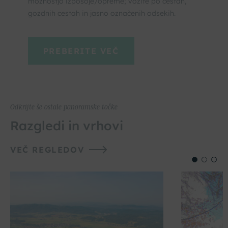
možnostjo izposoje/opreme; vozite po cestah,
gozdnih cestah in jasno označenih odsekih.
PREBERITE VEČ
Odkrijte še ostale panoramske točke
Razgledi in vrhovi
VEČ REGLEDOV