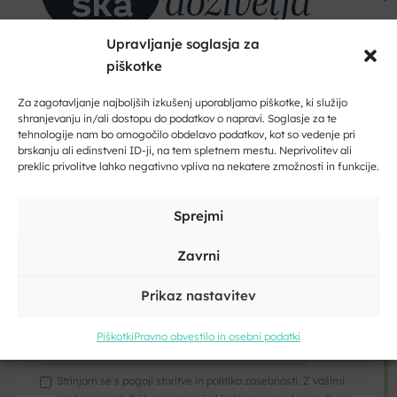
Upravljanje soglasja za
piškotke
Dobrodošli na Dolenjskem!
Zaupajte nam vaš e-naslov in ničesar ne boste zamudili.
Za zagotavljanje najboljših izkušenj uporabljamo piškotke, ki služijo
Jahanje
shranjevanju in/ali dostopu do podatkov o napravi. Soglasje za te
tehnologije nam bo omogočilo obdelavo podatkov, kot so vedenje pri
Vpišite svoj e-naslov
brskanju ali edinstveni ID-ji, na tem spletnem mestu. Neprivolitev ali
preklic privolitve lahko negativno vpliva na nekatere zmožnosti in funkcije.
Vpišite svoje ime in priimek
Sprejmi
Zavrni
Prikaz nastavitev
Kliknite, če želite sprejeti piškotke
trženje in omogočiti to vsebino
Piškotki
Pravno obvestilo in osebni podatki
Strinjam se s pogoji storitve in politiko zasebnosti. Z vašimi