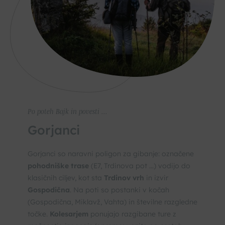
Po poteh Bajk in povesti ...
Gorjanci
Gorjanci so naravni poligon za gibanje: označene
pohodniške trase
(E7, Trdinova pot …) vodijo do
klasičnih ciljev, kot sta
Trdinov vrh
in izvir
Gospodična
. Na poti so postanki v kočah
(Gospodična, Miklavž, Vahta) in številne razgledne
točke.
Kolesarjem
ponujajo razgibane ture z