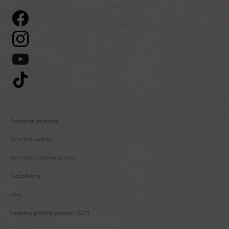
Prometne povezave
Turistični vodniki
Turistične informacije (TIC)
E-publikacije
Blog
Celostna grafična podoba (CGP)