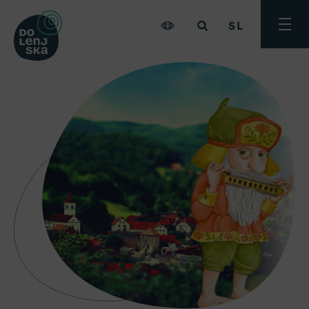
SL
Preklo
meni