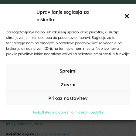
Upravljanje soglasja za
Vpišite svoje ime in priimek
piškotke
Za zagotavljanje najboljših izkušenj uporabljamo piškotke, ki služijo
shranjevanju in/ali dostopu do podatkov o napravi. Soglasje za te
tehnologije nam bo omogočilo obdelavo podatkov, kot so vedenje pri
Kliknite, če želite sprejeti piškotke
brskanju ali edinstveni ID-ji, na tem spletnem mestu. Neprivolitev ali
preklic privolitve lahko negativno vpliva na nekatere zmožnosti in funkcije.
trženje in omogočiti to vsebino
Sprejmi
Strinjam se s pogoji storitve in politiko zasebnosti. Z vašimi
osebnimi podatki
bomo ravnali
skladno z evropsko uredbo o
Zavrni
varstvu podatkov GDPR.
Prikaz nastavitev
DMO Dolenjska
Razvojni center Novo mesto d.o.o.
Piškotki
Pravno obvestilo in osebni podatki
Podbreznik 15, 8000 Novo mesto
info@visitdolenjska.eu
#visitdolenjska
|
Prijava na e-novice