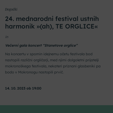
Dogodki
24. mednarodni festival ustnih
harmonik »(ah), TE ORGLICE«
in
Večerni gala koncert “Stanetove orglice”
Na koncertu v spomin idejnemu očetu festivala bod
nastopili različni orgličarji, med njimi dolgoletni prijatelji
mokronoškega festivala, nekateri priznani glasbeniki pa
bodo v Mokronogu nastopili prvič.
Dobrodošli na Dolenjskem!
14. 10. 2023 ob 19:00
Zaupajte nam vaš e-naslov in ničesar ne boste zamudili.
Vpišite svoj e-naslov