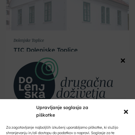
Dolenjske Toplice
TIC Dolenjske Toplice
Upravljanje soglasja za
piškotke
Dobrodošli na Dolenjskem!
Zaupajte nam vaš e-naslov in ničesar ne boste zamudili.
Za zagotavljanje najboljših izkušenj uporabljamo piškotke, ki služijo
shranjevanju in/ali dostopu do podatkov o napravi. Soglasje za te