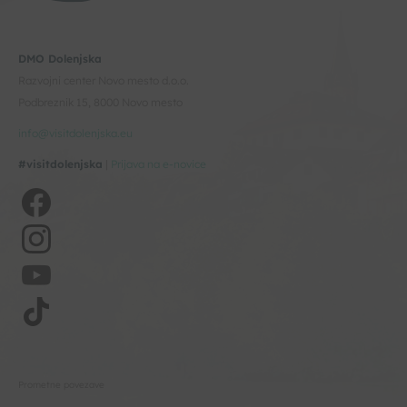
DMO Dolenjska
Razvojni center Novo mesto d.o.o.
Podbreznik 15, 8000 Novo mesto
info@visitdolenjska.eu
#visitdolenjska
|
Prijava na e-novice
Prometne povezave