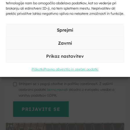
tehnologije nam bo omogočilo obdelavo podatkov, kot so vedenje pri
Vpišite svoj e-naslov
brskanju ali edinstveni ID-ji, na tem spletnem mestu. Neprivolitev ali
preklic privolitve lahko negativno vpliva na nekatere zmožnosti in funkcije.
Vpišite svoje ime in priimek
Sprejmi
Novo mesto
TIC Novo mesto
Zavrni
Prikaz nastavitev
Kliknite, če želite sprejeti piškotke
trženje in omogočiti to vsebino
Piškotki
Pravno obvestilo in osebni podatki
Strinjam se s pogoji storitve in politiko zasebnosti. Z vašimi
osebnimi podatki
bomo ravnali
skladno z evropsko uredbo o
varstvu podatkov GDPR.