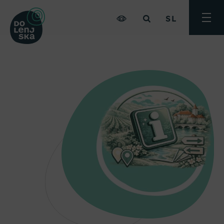
SL
Preklo
meni