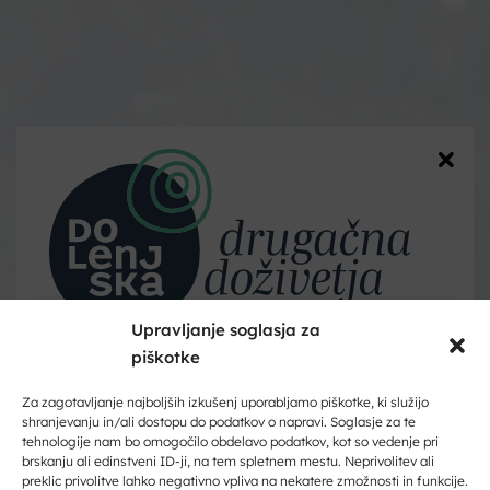
Upravljanje soglasja za
piškotke
Dobrodošli na Dolenjskem!
Zaupajte nam vaš e-naslov in ničesar ne boste zamudili.
Za zagotavljanje najboljših izkušenj uporabljamo piškotke, ki služijo
shranjevanju in/ali dostopu do podatkov o napravi. Soglasje za te
S kolesom po Dolenjski
tehnologije nam bo omogočilo obdelavo podatkov, kot so vedenje pri
Vpišite svoj e-naslov
brskanju ali edinstveni ID-ji, na tem spletnem mestu. Neprivolitev ali
preklic privolitve lahko negativno vpliva na nekatere zmožnosti in funkcije.