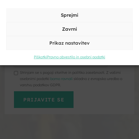
Dolenjska navdušuje z raznoliko pokrajino, prijetnimi vzponi,
Vpišite svoje ime in priimek
Sprejmi
slikovitimi dolinami in številnimi kotički, ki jih je najlepše
odkrivati prav s kolesom. Na tej strani vas čakajo ideje za
Zavrni
kolesarske izlete in raziskovanja, kolesarski vodnik, koristni
nasveti ter ponudba za vse, ki želite Dolenjsko doživeti
Prikaz nastavitev
aktivno.
Kliknite, če želite sprejeti piškotke
trženje in omogočiti to vsebino
Piškotki
Pravno obvestilo in osebni podatki
Strinjam se s pogoji storitve in politiko zasebnosti. Z vašimi
osebnimi podatki
bomo ravnali
skladno z evropsko uredbo o
varstvu podatkov GDPR.