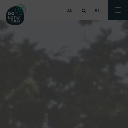
SL
Preklo
meni